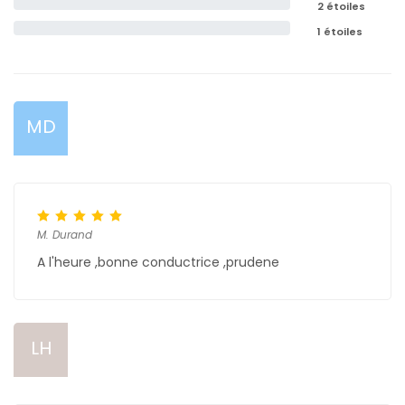
2 étoiles
1 étoiles
MD
M. Durand
A l'heure ,bonne conductrice ,prudene
LH