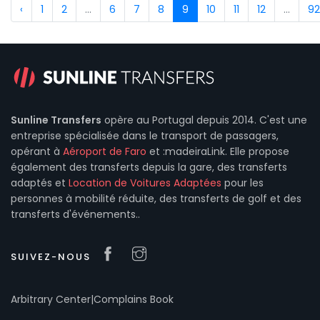
‹
1
2
...
6
7
8
9
10
11
12
...
92
Sunline Transfers
opère au Portugal depuis 2014. C'est une
entreprise spécialisée dans le transport de passagers,
opérant à
Aéroport de Faro
et :madeiraLink. Elle propose
également des transferts depuis la gare, des transferts
adaptés et
Location de Voitures Adaptées
pour les
personnes à mobilité réduite, des transferts de golf et des
transferts d'événements..
SUIVEZ-NOUS
Arbitrary Center
|
Complains Book