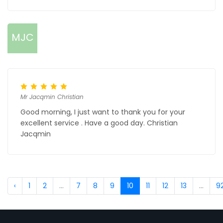
MJC
Mr Jacqmin Christian
Good morning, I just want to thank you for your
excellent service . Have a good day. Christian
Jacqmin
‹
1
2
...
7
8
9
10
11
12
13
...
9