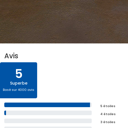
Avis
5
Superbe
Basé sur 4000 avis
5 étoiles
4 étoiles
3 étoiles