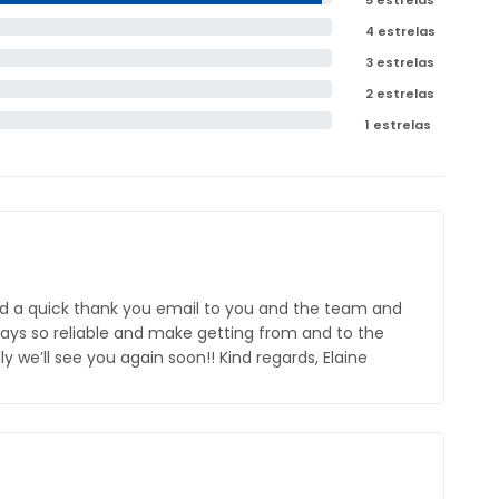
5 estrelas
4 estrelas
3 estrelas
2 estrelas
1 estrelas
send a quick thank you email to you and the team and
ways so reliable and make getting from and to the
ly we’ll see you again soon!! Kind regards, Elaine