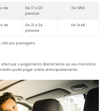
so de
De 17 a 20
De 135€
pessoas
so de
De 21 a 24
De 144€
pessoas
, não por passageiro.
vel efectuar o pagamento diretamente ao seu motorista
 Também pode pagar online antecipadamente.