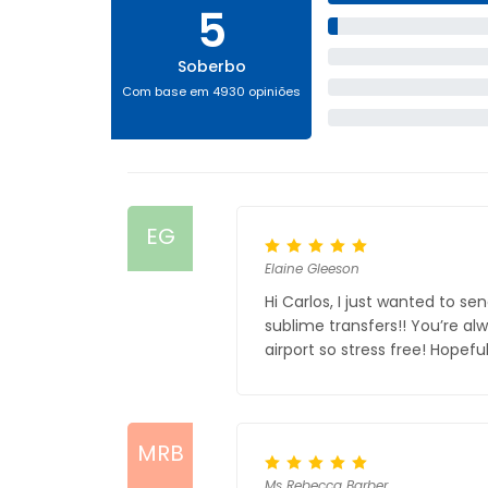
5
Soberbo
Com base em 4930 opiniões
EG
Elaine Gleeson
Hi Carlos, I just wanted to 
sublime transfers!! You’re al
airport so stress free! Hopeful
MRB
Ms Rebecca Barber