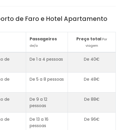
porto de Faro e Hotel Apartamento
Passageiros
Preço total
Por
de/a
viagem
so de
De 1 a 4 pessoas
De 40€
so de
De 5 a 8 pessoas
De 48€
so de
De 9 a 12
De 88€
pessoas
so de
De 13 a 16
De 96€
pessoas