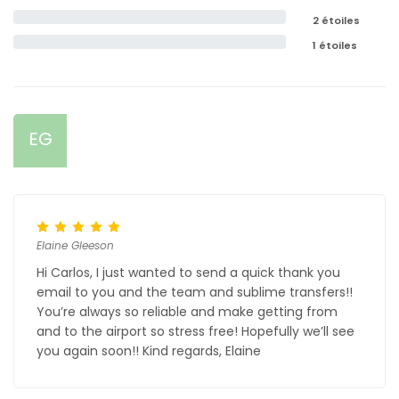
2 étoiles
1 étoiles
EG
Elaine Gleeson
Hi Carlos, I just wanted to send a quick thank you
email to you and the team and sublime transfers!!
You’re always so reliable and make getting from
and to the airport so stress free! Hopefully we’ll see
you again soon!! Kind regards, Elaine